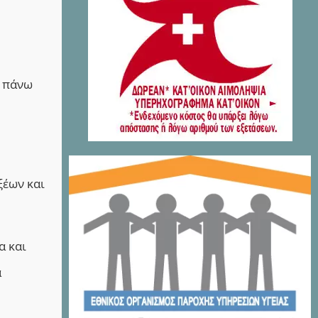
ε πάνω
ξέων και
α και
ά