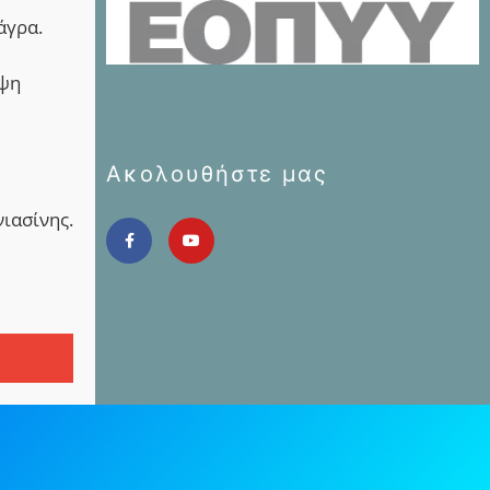
άγρα.
ιψη
Ακολουθήστε μας
νιασίνης.