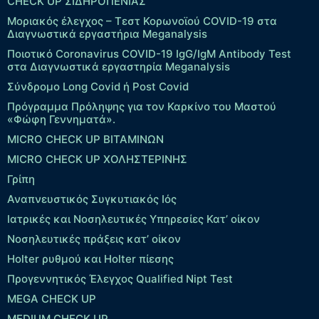
CHECK UP ΣΙΔΗΡΟΠΕΝΙΑΣ
Μοριακός έλεγχος – Τεστ Κορωνοϊού COVID-19 στα
Διαγνωστικά εργαστήρια Meganalysis
Ποιοτικό Coronavirus COVID-19 IgG/IgM Antibody Test
στα Διαγνωστικά εργαστηρία Meganalysis
Σύνδρομο Long Covid ή Post Covid
Πρόγραμμα Πρόληψης για τον Καρκίνο του Μαστού
«Φώφη Γεννηματά».
MICRO CHECK UP ΒΙΤΑΜΙΝΩΝ
MICRO CHECK UP ΧΟΛΗΣΤΕΡΙΝΗΣ
Γρίπη
Αναπνευστικός Συγκυτιακός Ιός
Ιατρικές και Νοσηλευτικές Υπηρεσίες Κατ’ οίκον
Νοσηλευτικές πράξεις κατ’ οίκον
Holter ρυθμού και Holter πίεσης
Προγεννητικός Έλεγχος Qualified Nipt Test
MEGA CHECK UP
MEDIUM CHECK UP