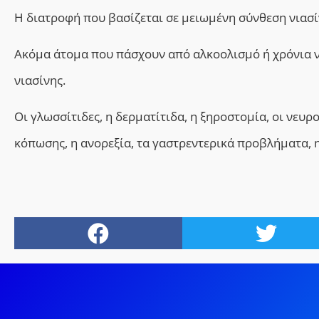
Η
διατροφή που
βασίζεται σε μειωμένη
σύνθεση νιασί
Ακόμα
άτομα που πάσχουν από αλκοολισμό ή χρόνια
νιασίνης.
Οι
γλωσσίτιδες,
η
δερματίτιδα,
η
ξηροστομία,
οι ν
ευρο
κόπωσης,
η ανορεξία, τα γαστρεντερικά προβλήματα, η