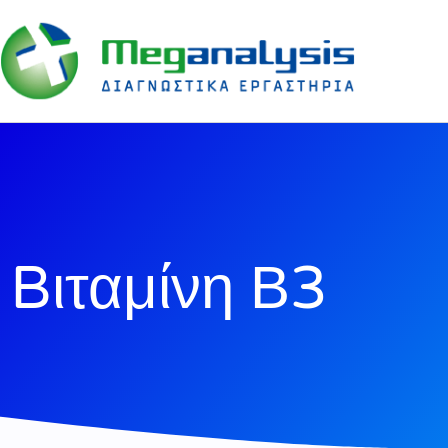
Bιταμίνη Β3