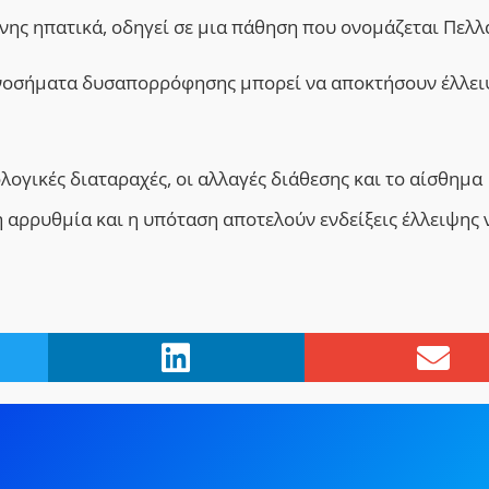
νης ηπατικά, οδηγεί σε μια πάθηση που ονομάζεται Πελλ
 νοσήματα δυσαπορρόφησης μπορεί να
αποκτήσουν
έλλε
λογικές διαταραχές,
οι α
λλαγές διάθεση
ς
και
το
αίσθημα
 αρρυθμία και η υπόταση αποτελούν ενδείξεις έλλειψης 