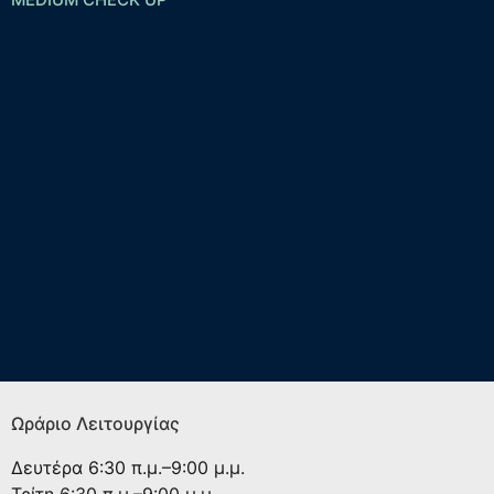
Ωράριο Λειτουργίας
Δευτέρα
6:30 π.μ.–9:00 μ.μ.