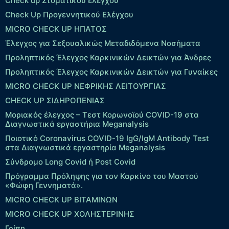
Check up Στοματικού ελέγχου
Check Up Προγεννητικού Ελέγχου
MICRO CHECK UP HΠΑΤΟΣ
Έλεγχος για Σεξουαλικώς Μεταδιδόμενα Νοσήματα
Προληπτικός Έλεγχος Καρκινικών Δεικτών για Άνδρες
Προληπτικός Έλεγχος Καρκινικών Δεικτών για Γυναίκες
MICRO CHECK UP ΝΕΦΡΙΚΗΣ ΛΕΙΤΟΥΡΓΙΑΣ
CHECK UP ΣΙΔΗΡΟΠΕΝΙΑΣ
Μοριακός έλεγχος – Τεστ Κορωνοϊού COVID-19 στα
Διαγνωστικά εργαστήρια Meganalysis
Ποιοτικό Coronavirus COVID-19 IgG/IgM Antibody Test
στα Διαγνωστικά εργαστηρία Meganalysis
Σύνδρομο Long Covid ή Post Covid
Πρόγραμμα Πρόληψης για τον Καρκίνο του Μαστού
«Φώφη Γεννηματά».
MICRO CHECK UP ΒΙΤΑΜΙΝΩΝ
MICRO CHECK UP ΧΟΛΗΣΤΕΡΙΝΗΣ
Γρίπη