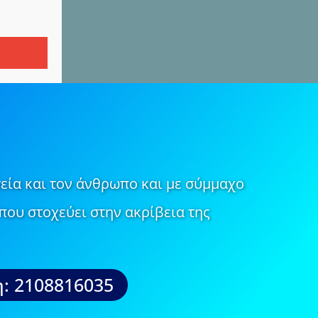
εία και τον άνθρωπο και με σύμμαχο
που στοχεύει στην ακρίβεια της
: 2108816035