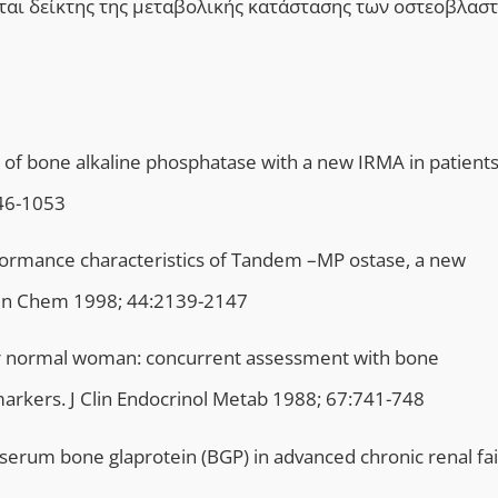
αι δείκτης της μεταβολικής κατάστασης των οστεοβλαστ
of bone alkaline phosphatase with a new IRMA in patients
046-1053
performance characteristics of Tandem –MP ostase, a new
lin Chem 1998; 44:2139-2147
lder normal woman: concurrent assessment with bone
arkers. J Clin Endocrinol Metab 1988; 67:741-748
 serum bone glaprotein (BGP) in advanced chronic renal fai