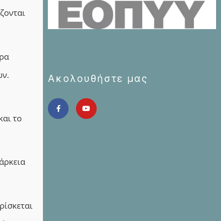
ζονται
ερα
ών.
Ακολουθήστε μας
και το
άρκεια
ρίσκεται