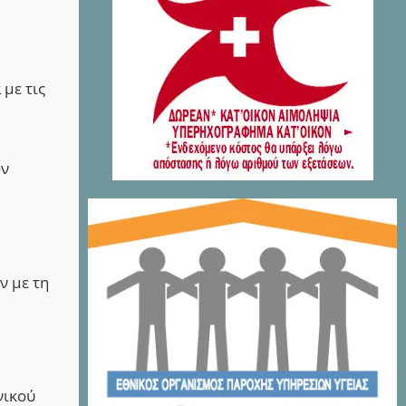
με τις
ων
ν με τη
νικού