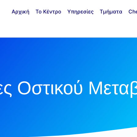
Αρχική
Το Κέντρο
Υπηρεσίες
Τμήματα
Ch
τες Οστικού Μετα