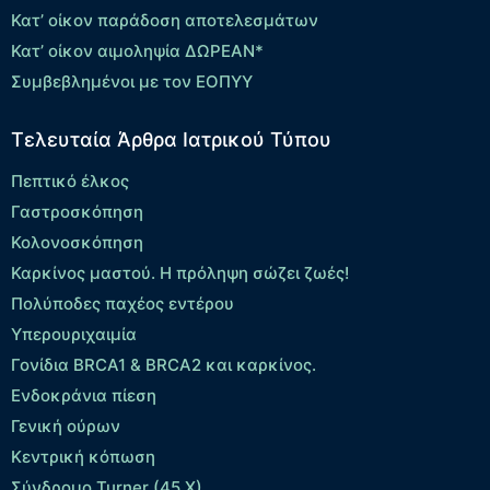
Κατ’ οίκον παράδοση αποτελεσμάτων
Κατ’ οίκον αιμοληψία ΔΩΡΕΑΝ*
Συμβεβλημένοι με τον ΕΟΠΥΥ
Τελευταία Άρθρα Ιατρικού Τύπου
Πεπτικό έλκος
Γαστροσκόπηση
Κολονοσκόπηση
Καρκίνος μαστού. Η πρόληψη σώζει ζωές!
Πολύποδες παχέος εντέρου
Yπερουριχαιμία
Γονίδια BRCA1 & BRCA2 και καρκίνος.
Ενδοκράνια πίεση
Γενική ούρων
Κεντρική κόπωση
Σύνδρομο Turner (45,X)