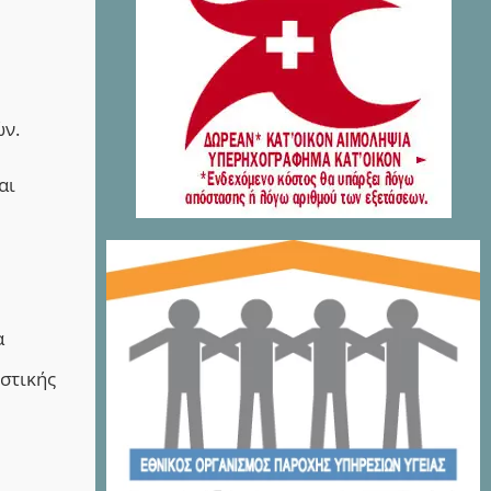
ών.
αι
α
στικής