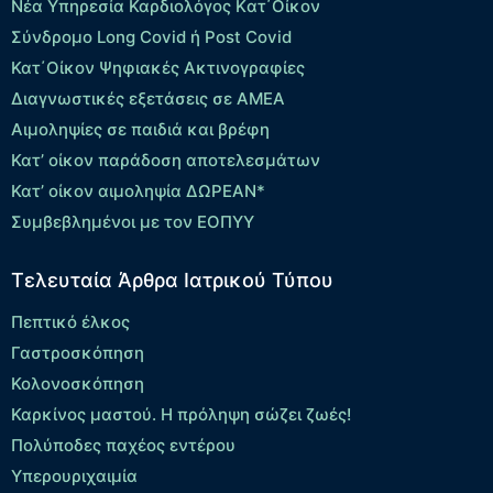
Νέα Υπηρεσία Καρδιολόγος Kατ΄Οίκον
Σύνδρομο Long Covid ή Post Covid
Κατ΄Οίκον Ψηφιακές Ακτινογραφίες
Διαγνωστικές εξετάσεις σε ΑΜΕΑ
Αιμοληψίες σε παιδιά και βρέφη
Κατ’ οίκον παράδοση αποτελεσμάτων
Κατ’ οίκον αιμοληψία ΔΩΡΕΑΝ*
Συμβεβλημένοι με τον ΕΟΠΥΥ
Τελευταία Άρθρα Ιατρικού Τύπου
Πεπτικό έλκος
Γαστροσκόπηση
Κολονοσκόπηση
Καρκίνος μαστού. Η πρόληψη σώζει ζωές!
Πολύποδες παχέος εντέρου
Yπερουριχαιμία