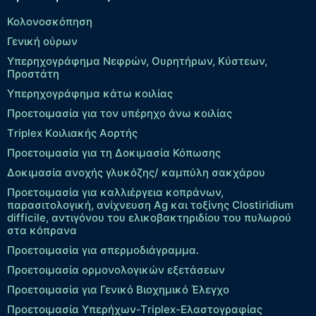
Κολονοσκόπηση
Γενική ούρων
Υπερηχογράφημα Νεφρών, Ουρητήρων, Κύστεων,
Προστάτη
Υπερηχογράφημα κάτω κοιλίας
Προετοιμασία για τον υπέρηχο άνω κοιλίας
Τriplex Kοιλιακής Αορτής
Προετοιμασία για τη Δοκιμασία Κόπωσης
Δοκιμασία ανοχής γλυκόζης/ καμπύλη σακχάρου
Προετοιμασία για καλλιέργεια κοπράνων,
παρασιτολογική, ανίχνευση Ag και τοξίνης Clostiridium
difficile, αντιγόνου του ελικοβακτηριδίου του πυλωρού
στα κόπρανα
Προετοιμασία για σπερμοδιάγραμμα.
Προετοιμασία ορμονολογικών εξετάσεων
Προετοιμασία για Γενικό Βιοχημικό Έλεγχο
Προετοιμασία Υπερήχων-Τriplex-Ελαστογραφίας