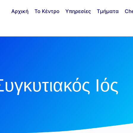
Αρχική
Το Κέντρο
Υπηρεσίες
Τμήματα
Ch
υγκυτιακός Ιός