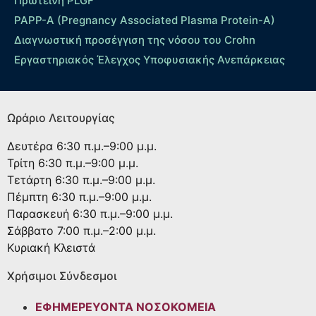
Πρωτεΐνη PLGF
PAPP-A (Pregnancy Associated Plasma Protein-A)
Διαγνωστική προσέγγιση της νόσου του Crohn
Εργαστηριακός Έλεγχος Υποφυσιακής Ανεπάρκειας
Ωράριο Λειτουργίας
Δευτέρα
6:30 π.μ.–9:00 μ.μ.
Τρίτη
6:30 π.μ.–9:00 μ.μ.
Τετάρτη
6:30 π.μ.–9:00 μ.μ.
Πέμπτη
6:30 π.μ.–9:00 μ.μ.
Παρασκευή
6:30 π.μ.–9:00 μ.μ.
Σάββατο
7:00 π.μ.–2:00 μ.μ.
Κυριακή
Κλειστά
Χρήσιμοι Σύνδεσμοι
ΕΦΗΜΕΡΕΥΟΝΤΑ ΝΟΣΟΚΟΜΕΙΑ