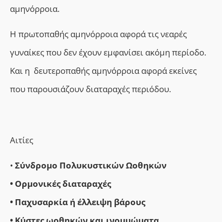
αμηνόρροια.
Η πρωτοπαθής αμηνόρροια αφορά τις νεαρές
γυναίκες που δεν έχουν εμφανίσει ακόμη περίοδο.
Και η
δευτεροπαθής αμηνόρροια αφ
ορά εκείνες
που
παρουσιάζουν
διαταραχές περιόδου.
Αιτίες
•
Σύνδρομο Πολυκυστικών Ωοθηκών
• Ορμονικές διαταραχές
•
Παχυσαρκία ή έλλειψη βάρους
• Κύστες ωοθηκών
και ινομυώματα