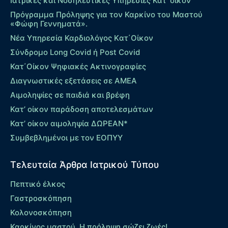
Ιατρικές και Νοσηλευτικές Υπηρεσίες Κατ’ οίκον
Πρόγραμμα Πρόληψης για τον Καρκίνο του Μαστού
«Φώφη Γεννηματά».
Νέα Υπηρεσία Καρδιολόγος Kατ΄Οίκον
Σύνδρομο Long Covid ή Post Covid
Κατ΄Οίκον Ψηφιακές Ακτινογραφίες
Διαγνωστικές εξετάσεις σε ΑΜΕΑ
Αιμοληψίες σε παιδιά και βρέφη
Κατ’ οίκον παράδοση αποτελεσμάτων
Κατ’ οίκον αιμοληψία ΔΩΡΕΑΝ*
Συμβεβλημένοι με τον ΕΟΠΥΥ
Τελευταία Άρθρα Ιατρικού Τύπου
Πεπτικό έλκος
Γαστροσκόπηση
Κολονοσκόπηση
Καρκίνος μαστού. Η πρόληψη σώζει ζωές!