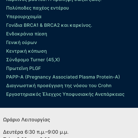
Πολύποδες παχέος εντέρου
Yπερουριχαιμία
Γονίδια BRCA1 & BRCA2 και καρκίνος.
Ενδοκράνια πίεση
Γενική ούρων
Κεντρική κόπωση
Σύνδρομο Turner (45,X)
Πρωτεΐνη PLGF
PAPP-A (Pregnancy Associated Plasma Protein-A)
Διαγνωστική προσέγγιση της νόσου του Crohn
Εργαστηριακός Έλεγχος Υποφυσιακής Ανεπάρκειας
Ωράριο Λειτουργίας
Δευτέρα
6:30 π.μ.–9:00 μ.μ.