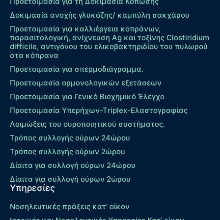
Προετοιμασία για τη Δοκιμασία Κόπωσης
Δοκιμασία ανοχής γλυκόζης/ καμπύλη σακχάρου
Προετοιμασία για καλλιέργεια κοπράνων,
παρασιτολογική, ανίχνευση Ag και τοξίνης Clostiridium
difficile, αντιγόνου του ελικοβακτηριδίου του πυλωρού
στα κόπρανα
Προετοιμασία για σπερμοδιάγραμμα.
Προετοιμασία ορμονολογικών εξετάσεων
Προετοιμασία για Γενικό Βιοχημικό Έλεγχο
Προετοιμασία Υπερήχων-Τriplex-Ελαστογραφίας
Λοιμώξεις του ουροποιητικού συστήματος.
Τρόπος συλλογής ούρων 24ώρου
Τρόπος συλλογής ούρων 2ώρου
Δίαιτα για συλλογή ούρων 24ώρου
Δίαιτα για συλλογή ούρων 2ώρου
Υπηρεσίες
Νοσηλευτικές πράξεις κατ’ οίκον