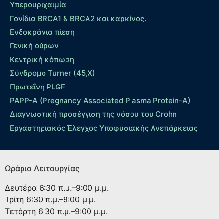
Yπερουριχαιμία
Γονίδια BRCA1 & BRCA2 και καρκίνος.
Ενδοκράνια πίεση
Γενική ούρων
Κεντρική κόπωση
Σύνδρομο Turner (45,X)
Πρωτεΐνη PLGF
PAPP-A (Pregnancy Associated Plasma Protein-A)
Διαγνωστική προσέγγιση της νόσου του Crohn
Εργαστηριακός Έλεγχος Υποφυσιακής Ανεπάρκειας
Ωράριο Λειτουργίας
Δευτέρα
6:30 π.μ.–9:00 μ.μ.
Τρίτη
6:30 π.μ.–9:00 μ.μ.
Τετάρτη
6:30 π.μ.–9:00 μ.μ.