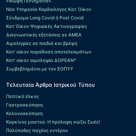
«Φώφη Γεννηματά».
Νέα Υπηρεσία Καρδιολόγος Kατ΄Οίκον
Σύνδρομο Long Covid ή Post Covid
Κατ΄Οίκον Ψηφιακές Ακτινογραφίες
Διαγνωστικές εξετάσεις σε ΑΜΕΑ
Αιμοληψίες σε παιδιά και βρέφη
Κατ’ οίκον παράδοση αποτελεσμάτων
Κατ’ οίκον αιμοληψία ΔΩΡΕΑΝ*
Συμβεβλημένοι με τον ΕΟΠΥΥ
Τελευταία Άρθρα Ιατρικού Τύπου
Πεπτικό έλκος
Γαστροσκόπηση
Κολονοσκόπηση
Καρκίνος μαστού. Η πρόληψη σώζει ζωές!
Πολύποδες παχέος εντέρου