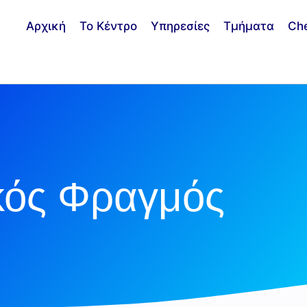
Αρχική
Το Κέντρο
Υπηρεσίες
Τμήματα
Ch
κός Φραγμός