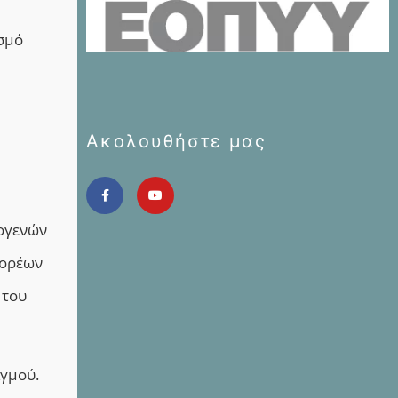
ισμό
Ακολουθήστε μας
δογενών
φορέων
 του
γμού.