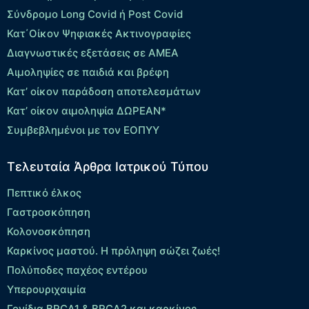
Σύνδρομο Long Covid ή Post Covid
Κατ΄Οίκον Ψηφιακές Ακτινογραφίες
Διαγνωστικές εξετάσεις σε ΑΜΕΑ
Αιμοληψίες σε παιδιά και βρέφη
Κατ’ οίκον παράδοση αποτελεσμάτων
Κατ’ οίκον αιμοληψία ΔΩΡΕΑΝ*
Συμβεβλημένοι με τον ΕΟΠΥΥ
Τελευταία Άρθρα Ιατρικού Τύπου
Πεπτικό έλκος
Γαστροσκόπηση
Κολονοσκόπηση
Καρκίνος μαστού. Η πρόληψη σώζει ζωές!
Πολύποδες παχέος εντέρου
Yπερουριχαιμία
Γονίδια BRCA1 & BRCA2 και καρκίνος.