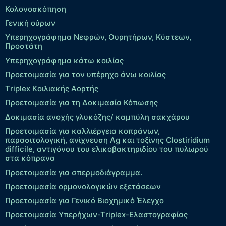
Κολονοσκόπηση
Γενική ούρων
Υπερηχογράφημα Νεφρών, Ουρητήρων, Κύστεων,
Προστάτη
Υπερηχογράφημα κάτω κοιλίας
Προετοιμασία για τον υπέρηχο άνω κοιλίας
Τriplex Kοιλιακής Αορτής
Προετοιμασία για τη Δοκιμασία Κόπωσης
Δοκιμασία ανοχής γλυκόζης/ καμπύλη σακχάρου
Προετοιμασία για καλλιέργεια κοπράνων,
παρασιτολογική, ανίχνευση Ag και τοξίνης Clostiridium
difficile, αντιγόνου του ελικοβακτηριδίου του πυλωρού
στα κόπρανα
Προετοιμασία για σπερμοδιάγραμμα.
Προετοιμασία ορμονολογικών εξετάσεων
Προετοιμασία για Γενικό Βιοχημικό Έλεγχο
Προετοιμασία Υπερήχων-Τriplex-Ελαστογραφίας