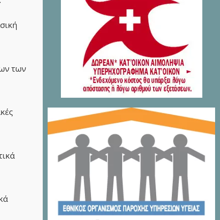
ασική
δων των
κές
τικά
κά