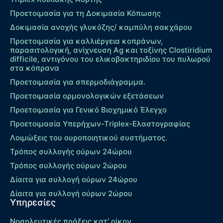
Προετοιμασία για τη Δοκιμασία Κόπωσης
Δοκιμασία ανοχής γλυκόζης/ καμπύλη σακχάρου
Προετοιμασία για καλλιέργεια κοπράνων,
παρασιτολογική, ανίχνευση Ag και τοξίνης Clostiridium
difficile, αντιγόνου του ελικοβακτηριδίου του πυλωρού
στα κόπρανα
Προετοιμασία για σπερμοδιάγραμμα.
Προετοιμασία ορμονολογικών εξετάσεων
Προετοιμασία για Γενικό Βιοχημικό Έλεγχο
Προετοιμασία Υπερήχων-Τriplex-Ελαστογραφίας
Λοιμώξεις του ουροποιητικού συστήματος.
Τρόπος συλλογής ούρων 24ώρου
Τρόπος συλλογής ούρων 2ώρου
Δίαιτα για συλλογή ούρων 24ώρου
Δίαιτα για συλλογή ούρων 2ώρου
Υπηρεσίες
Νοσηλευτικές πράξεις κατ’ οίκον