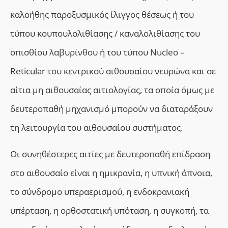
καλοήθης παροξυσμικός ίλιγγος θέσεως ή του
τύπου κουπουλολιθίασης / καναλολιθίασης του
οπισθίου λαβυρίνθου ή του τύπου Nucleo –
Reticular του κεντρικού αιθουσαίου νευρώνα
και σε
αίτια μη αιθουσαίας αιτιολογίας, τα οποία όμως με
δευτεροπαθή μηχανισμό μπορούν να διαταράξουν
τη λειτουργία του αιθουσαίου συστήματος.
Οι συνηθέστερες αιτίες με δευτεροπαθή επίδραση
στο αιθουσαίο είναι
η η
μικρανία,
η υ
πνική άπνοια,
το σ
ύνδρομο υπεραερισμού,
η ε
νδοκρανιακή
υπέρταση,
η ο
ρθοστατική υπόταση,
η σ
υγκοπή,
τα