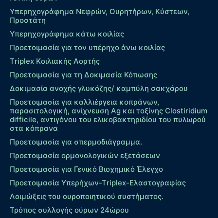
Υπερηχογράφημα Νεφρών, Ουρητήρων, Κύστεων,
Προστάτη
Υπερηχογράφημα κάτω κοιλίας
Προετοιμασία για τον υπέρηχο άνω κοιλίας
Τriplex Kοιλιακής Αορτής
Προετοιμασία για τη Δοκιμασία Κόπωσης
Δοκιμασία ανοχής γλυκόζης/ καμπύλη σακχάρου
Προετοιμασία για καλλιέργεια κοπράνων,
παρασιτολογική, ανίχνευση Ag και τοξίνης Clostiridium
difficile, αντιγόνου του ελικοβακτηριδίου του πυλωρού
στα κόπρανα
Προετοιμασία για σπερμοδιάγραμμα.
Προετοιμασία ορμονολογικών εξετάσεων
Προετοιμασία για Γενικό Βιοχημικό Έλεγχο
Προετοιμασία Υπερήχων-Τriplex-Ελαστογραφίας
Λοιμώξεις του ουροποιητικού συστήματος.
Τρόπος συλλογής ούρων 24ώρου