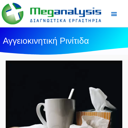
Προετοιμασία Εξε
Ιατρικός Τύπος
Αγγειοκινητική Ρινίτιδα