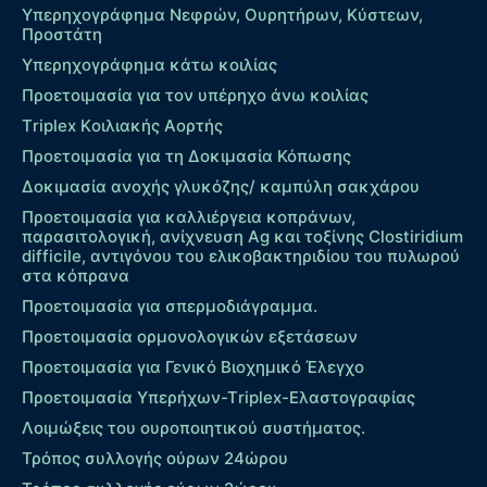
Υπερηχογράφημα Νεφρών, Ουρητήρων, Κύστεων,
Προστάτη
Υπερηχογράφημα κάτω κοιλίας
Προετοιμασία για τον υπέρηχο άνω κοιλίας
Τriplex Kοιλιακής Αορτής
Προετοιμασία για τη Δοκιμασία Κόπωσης
Δοκιμασία ανοχής γλυκόζης/ καμπύλη σακχάρου
Προετοιμασία για καλλιέργεια κοπράνων,
παρασιτολογική, ανίχνευση Ag και τοξίνης Clostiridium
difficile, αντιγόνου του ελικοβακτηριδίου του πυλωρού
στα κόπρανα
Προετοιμασία για σπερμοδιάγραμμα.
Προετοιμασία ορμονολογικών εξετάσεων
Προετοιμασία για Γενικό Βιοχημικό Έλεγχο
Προετοιμασία Υπερήχων-Τriplex-Ελαστογραφίας
Λοιμώξεις του ουροποιητικού συστήματος.
Τρόπος συλλογής ούρων 24ώρου