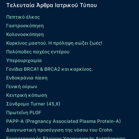
Τελευταία Άρθρα Ιατρικού Τύπου
Πεπτικό έλκος
Γαστροσκόπηση
Κολονοσκόπηση
Καρκίνος μαστού. Η πρόληψη σώζει ζωές!
Πολύποδες παχέος εντέρου
Yπερουριχαιμία
Γονίδια BRCA1 & BRCA2 και καρκίνος.
Ενδοκράνια πίεση
Γενική ούρων
Κεντρική κόπωση
Σύνδρομο Turner (45,X)
Πρωτεΐνη PLGF
PAPP-A (Pregnancy Associated Plasma Protein-A)
Διαγνωστική προσέγγιση της νόσου του Crohn
Εργαστηριακός Έλεγχος Υποφυσιακής Ανεπάρκειας