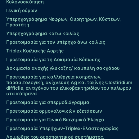
Κολονοσκόπηση
Γενική ούρων
Υπερηχογράφημα Νεφρών, Ουρητήρων, Κύστεων,
Προστάτη
Υπερηχογράφημα κάτω κοιλίας
Προετοιμασία για τον υπέρηχο άνω κοιλίας
Τriplex Kοιλιακής Αορτής
Προετοιμασία για τη Δοκιμασία Κόπωσης
Δοκιμασία ανοχής γλυκόζης/ καμπύλη σακχάρου
Προετοιμασία για καλλιέργεια κοπράνων,
παρασιτολογική, ανίχνευση Ag και τοξίνης Clostiridium
difficile, αντιγόνου του ελικοβακτηριδίου του πυλωρού
στα κόπρανα
Προετοιμασία για σπερμοδιάγραμμα.
Προετοιμασία ορμονολογικών εξετάσεων
Προετοιμασία για Γενικό Βιοχημικό Έλεγχο
Προετοιμασία Υπερήχων-Τriplex-Ελαστογραφίας
Λοιμώξεις του ουροποιητικού συστήματος.