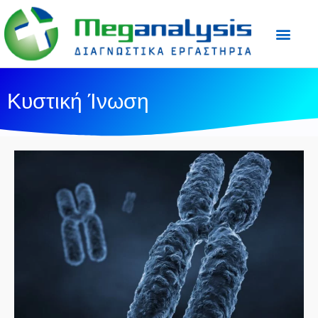
Προετοιμασία Εξε
Ιατρικός Τύπος
Κυστική Ίνωση